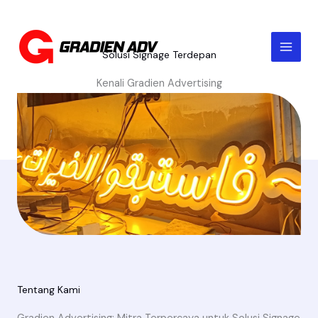
Skip
to
content
Solusi Signage Terdepan
Kenali Gradien Advertising
Tentang Kami